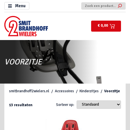
Menu
€ 0,00
VOORZITJE
smitbrandhoff2wielers.nl
Accessoires
Kinderzitjes
Voorzitje
Sorteer op:
13
resultaten