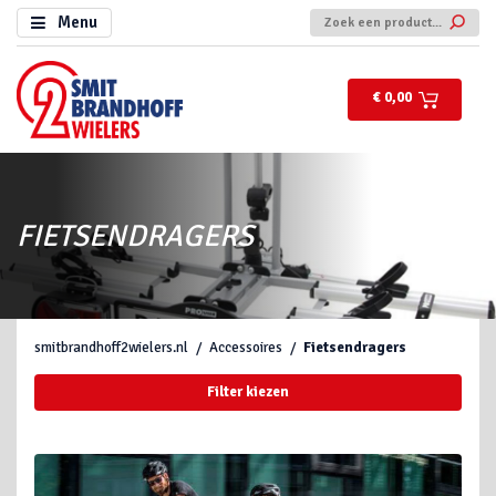
Menu
€ 0,00
FIETSENDRAGERS
smitbrandhoff2wielers.nl
Accessoires
Fietsendragers
Filter kiezen