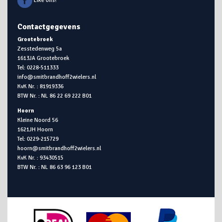
Like ons!
Contactgegevens
Grootebroek
Zesstedenweg 5a
1613JA Grootebroek
Tel: 0228-511333
info@smitbrandhoff2wielers.nl
KvK Nr. : 81919336
BTW Nr. : NL 86 22 69 222 B01
Hoorn
Kleine Noord 56
1621JH Hoorn
Tel: 0229-215729
hoorn@smitbrandhoff2wielers.nl
KvK Nr. : 93430515
BTW Nr. : NL 86 63 96 123 B01