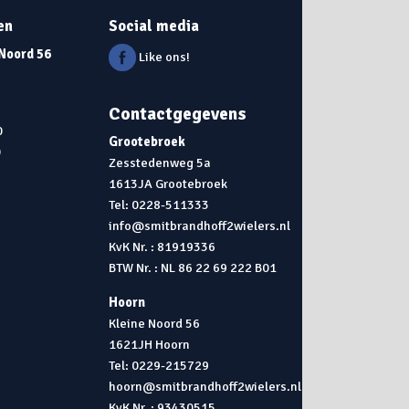
en
Social media
 Noord 56
Like ons!
Contactgegevens
0
Grootebroek
0
Zesstedenweg 5a
1613JA Grootebroek
0
Tel: 0228-511333
info@smitbrandhoff2wielers.nl
KvK Nr. : 81919336
BTW Nr. : NL 86 22 69 222 B01
Hoorn
Kleine Noord 56
1621JH Hoorn
Tel: 0229-215729
hoorn@smitbrandhoff2wielers.nl
KvK Nr. : 93430515