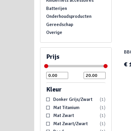
Kinderfiets accessoires
Batterijen
Onderhoudsproducten
Gereedschap
Overige
BBC
Prijs
€ 
Kleur
Donker Grijs/Zwart
1
Mat Titanium
1
Mat Zwart
1
Mat Zwart/Zwart
1