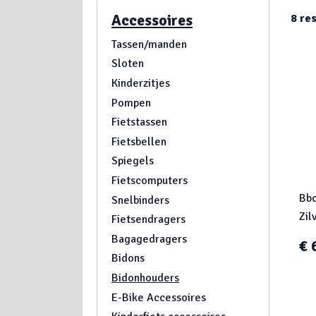
Accessoires
8
res
Tassen/manden
Sloten
Kinderzitjes
Pompen
Fietstassen
Fietsbellen
Spiegels
Fietscomputers
Bbc
Snelbinders
Zil
Fietsendragers
Bagagedragers
€ 
Bidons
Bidonhouders
E-Bike Accessoires