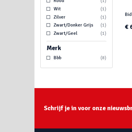
Rood
1
Wit
1
Bid
Zilver
1
Zwart/Donker Grijs
1
€ 
Zwart/Geel
1
Merk
Bbb
8
Schrijf je in voor onze nieuwsbr