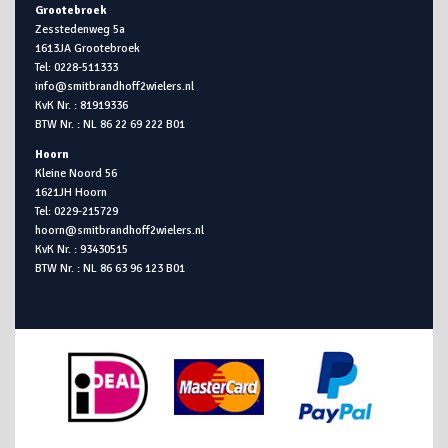
Grootebroek
Zesstedenweg 5a
1613JA Grootebroek
Tel: 0228-511333
info@smitbrandhoff2wielers.nl
KvK Nr. : 81919336
BTW Nr. : NL 86 22 69 222 B01
Hoorn
Kleine Noord 56
1621JH Hoorn
Tel: 0229-215729
hoorn@smitbrandhoff2wielers.nl
KvK Nr. : 93430515
BTW Nr. : NL 86 63 96 123 B01