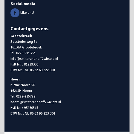
Social media
Like ons!
Contactgegevens
Grootebroek
Zesstedenweg 5a
1613JA Grootebroek
Tel: 0228-511333
info@smitbrandhoff2wielers.nl
KvK Nr. : 81919336
BTW Nr. : NL 86 22 69 222 B01
Hoorn
Kleine Noord 56
1621JH Hoorn
Tel: 0229-215729
hoorn@smitbrandhoff2wielers.nl
KvK Nr. : 93430515
BTW Nr. : NL 86 63 96 123 B01