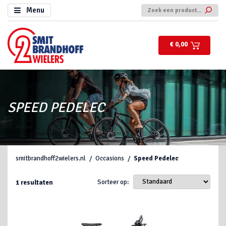
Menu
€ 0,00
SPEED PEDELEC
smitbrandhoff2wielers.nl
Occasions
Speed Pedelec
Sorteer op:
1
resultaten