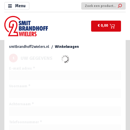
Menu
€ 0,00
smitbrandhoff2wielers.nl
Winkelwagen
UW GEGEVENS
1
E-mail adres *
Voornaam *
Achternaam *
Telefoonnummer *