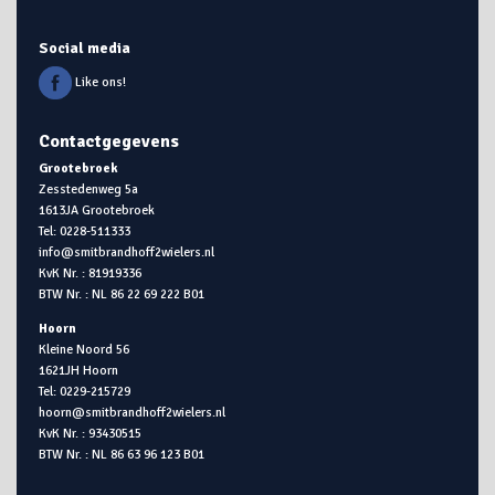
Social media
Like ons!
Contactgegevens
Grootebroek
Zesstedenweg 5a
1613JA Grootebroek
Tel: 0228-511333
info@smitbrandhoff2wielers.nl
KvK Nr. : 81919336
BTW Nr. : NL 86 22 69 222 B01
Hoorn
Kleine Noord 56
1621JH Hoorn
Tel: 0229-215729
hoorn@smitbrandhoff2wielers.nl
KvK Nr. : 93430515
BTW Nr. : NL 86 63 96 123 B01