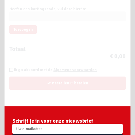
Heeft u een kortingscode, vul deze hier in:
Toevoegen
Totaal
€ 0,00
Ik ga akkoord met de
Algemene voorwaarden
Bestellen & betalen
Schrijf je in voor onze nieuwsbrief