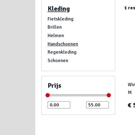
Kleding
1
res
Fietskleding
Brillen
Helmen
Handschoenen
Regenkleding
Schoenen
Prijs
Win
M
€ 