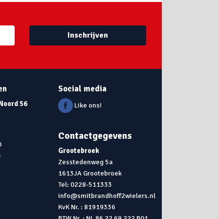
Inschrijven
en
Social media
 Noord 56
Like ons!
Contactgegevens
0
Grootebroek
0
Zesstedenweg 5a
1613JA Grootebroek
0
Tel: 0228-511333
info@smitbrandhoff2wielers.nl
KvK Nr. : 81919336
BTW Nr. : NL 86 22 69 222 B01