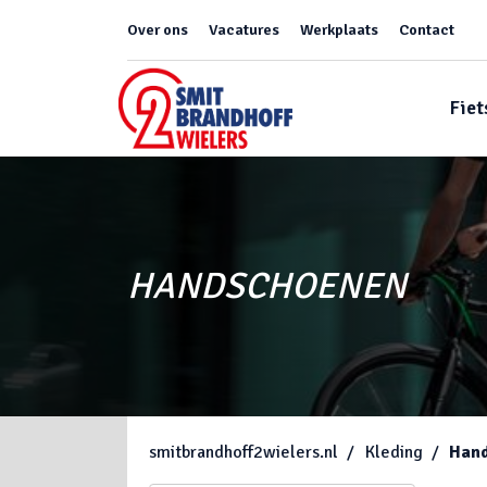
Over ons
Vacatures
Werkplaats
Contact
Fiet
HANDSCHOENEN
smitbrandhoff2wielers.nl
Kleding
Han