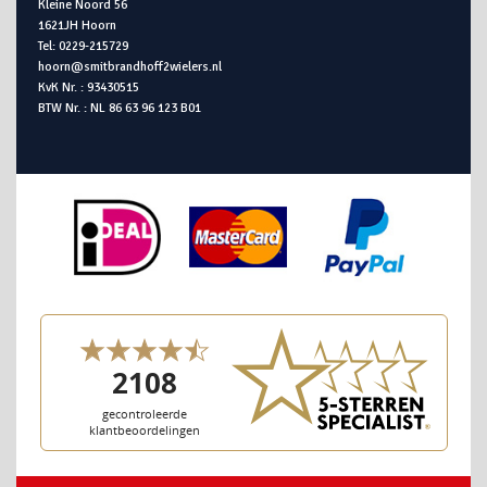
Kleine Noord 56
1621JH Hoorn
Tel: 0229-215729
hoorn@smitbrandhoff2wielers.nl
KvK Nr. : 93430515
BTW Nr. : NL 86 63 96 123 B01