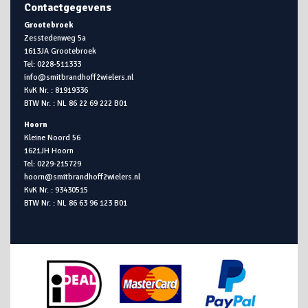
Contactgegevens
Grootebroek
Zesstedenweg 5a
1613JA Grootebroek
Tel: 0228-511333
info@smitbrandhoff2wielers.nl
KvK Nr. : 81919336
BTW Nr. : NL 86 22 69 222 B01
Hoorn
Kleine Noord 56
1621JH Hoorn
Tel: 0229-215729
hoorn@smitbrandhoff2wielers.nl
KvK Nr. : 93430515
BTW Nr. : NL 86 63 96 123 B01