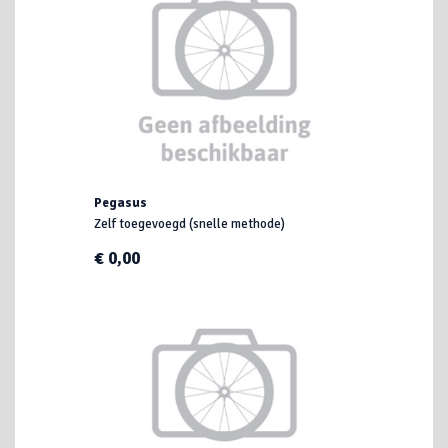
Pegasus
Zelf toegevoegd (snelle methode)
€ 0,00