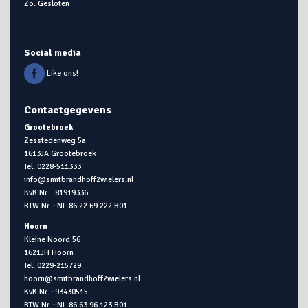
Zo: Gesloten
Social media
Like ons!
Contactgegevens
Grootebroek
Zesstedenweg 5a
1613JA Grootebroek
Tel: 0228-511333
info@smitbrandhoff2wielers.nl
KvK Nr. : 81919336
BTW Nr. : NL 86 22 69 222 B01
Hoorn
Kleine Noord 56
1621JH Hoorn
Tel: 0229-215729
hoorn@smitbrandhoff2wielers.nl
KvK Nr. : 93430515
BTW Nr. : NL 86 63 96 123 B01