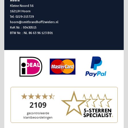
Hoorn
Kleine Noord 56
1621JH Hoorn
Tel: 0229-215729
hoorn@smitbrandhoff2wielers.nl
KvK Nr. : 93430515
BTW Nr. : NL 86 63 96 123 B01