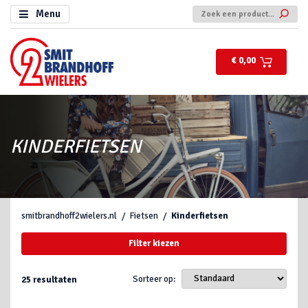
Menu
€ 0,00
KINDERFIETSEN
smitbrandhoff2wielers.nl
Fietsen
Kinderfietsen
Filter kiezen
Sorteer op:
25
resultaten