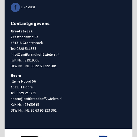
Like ons!
Contactgegevens
Grootebroek
Zesstedenweg 5a
1613JA Grootebroek
Tel: 0228-511333
info@smitbrandhoff2wielers.nl
KvK Nr. : 81919336
BTW Nr. : NL 86 22 69 222 B01
Hoorn
Kleine Noord 56
1621JH Hoorn
Tel: 0229-215729
hoorn@smitbrandhoff2wielers.nl
KvK Nr. : 93430515
BTW Nr. : NL 86 63 96 123 B01