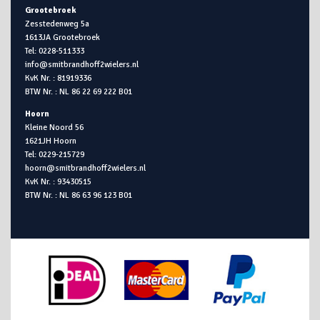
Grootebroek
Zesstedenweg 5a
1613JA Grootebroek
Tel: 0228-511333
info@smitbrandhoff2wielers.nl
KvK Nr. : 81919336
BTW Nr. : NL 86 22 69 222 B01
Hoorn
Kleine Noord 56
1621JH Hoorn
Tel: 0229-215729
hoorn@smitbrandhoff2wielers.nl
KvK Nr. : 93430515
BTW Nr. : NL 86 63 96 123 B01