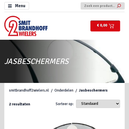
Menu
€ 0,00
JASBESCHERMERS
smitbrandhoff2wielers.nl
Onderdelen
Jasbeschermers
Sorteer op:
2
resultaten