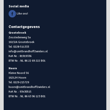
Social media
Like ons!
Contactgegevens
Grootebroek
Zesstedenweg 5a
1613JA Grootebroek
Tel: 0228-511333
info@smitbrandhoff2wielers.nl
KvK Nr. : 81919336
BTW Nr. : NL 86 22 69 222 B01
Hoorn
Kleine Noord 56
1621JH Hoorn
Tel: 0229-215729
hoorn@smitbrandhoff2wielers.nl
KvK Nr. : 93430515
BTW Nr. : NL 86 63 96 123 B01