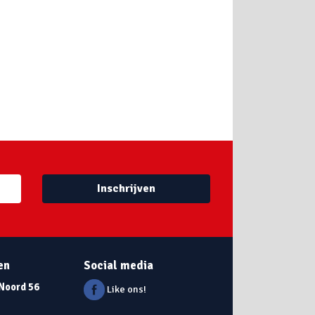
Inschrijven
en
Social media
 Noord 56
Like ons!