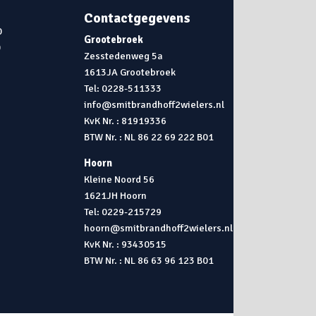
Contactgegevens
0
Grootebroek
0
Zesstedenweg 5a
1613JA Grootebroek
0
Tel: 0228-511333
info@smitbrandhoff2wielers.nl
KvK Nr. : 81919336
BTW Nr. : NL 86 22 69 222 B01
Hoorn
Kleine Noord 56
1621JH Hoorn
Tel: 0229-215729
hoorn@smitbrandhoff2wielers.nl
KvK Nr. : 93430515
BTW Nr. : NL 86 63 96 123 B01