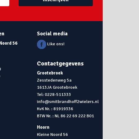
en
Social media
 Noord 56
Like ons!
Contactgegevens
0
Grootebroek
0
Zesstedenweg 5a
1613JA Grootebroek
0
Tel: 0228-511333
info@smitbrandhoff2wielers.nl
KvK Nr. : 81919336
BTW Nr. : NL 86 22 69 222 B01
Hoorn
Kleine Noord 56