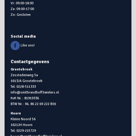
Vr: 09:00-18:00
Za: 09:00-17:00
Zo: Gesloten
Social media
Like ons!
Contactgegevens
Grootebroek
Zesstedenweg 5a
1613JA Grootebroek
Tel: 0228-511333
info@smitbrandhoff2wielers.nl
KvK Nr. : 81919336
BTW Nr. : NL 86 22 69 222 B01
Hoorn
Kleine Noord 56
1621JH Hoorn
Tel: 0229-215729