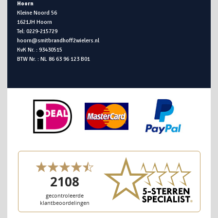
Hoorn
Kleine Noord 56
1621JH Hoorn
Tel: 0229-215729
hoorn@smitbrandhoff2wielers.nl
KvK Nr. : 93430515
BTW Nr. : NL 86 63 96 123 B01