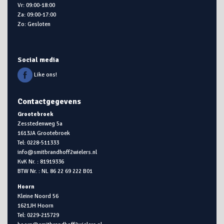
Vr: 09:00-18:00
Za: 09:00-17:00
Zo: Gesloten
Social media
Like ons!
Contactgegevens
Grootebroek
Zesstedenweg 5a
1613JA Grootebroek
Tel: 0228-511333
info@smitbrandhoff2wielers.nl
KvK Nr. : 81919336
BTW Nr. : NL 86 22 69 222 B01
Hoorn
Kleine Noord 56
1621JH Hoorn
Tel: 0229-215729