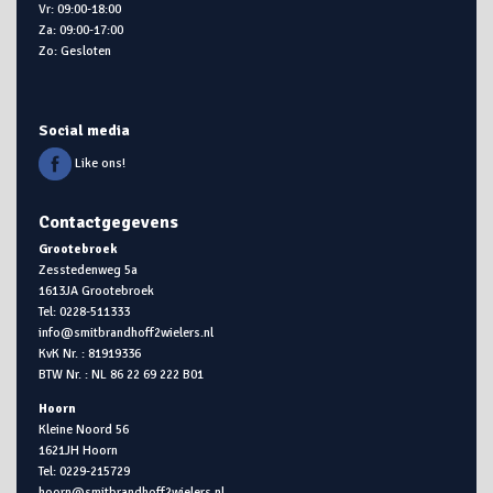
Vr: 09:00-18:00
Za: 09:00-17:00
Zo: Gesloten
Social media
Like ons!
Contactgegevens
Grootebroek
Zesstedenweg 5a
1613JA Grootebroek
Tel: 0228-511333
info@smitbrandhoff2wielers.nl
KvK Nr. : 81919336
BTW Nr. : NL 86 22 69 222 B01
Hoorn
Kleine Noord 56
1621JH Hoorn
Tel: 0229-215729
hoorn@smitbrandhoff2wielers.nl