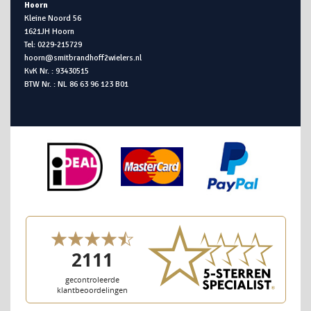
Hoorn
Kleine Noord 56
1621JH Hoorn
Tel: 0229-215729
hoorn@smitbrandhoff2wielers.nl
KvK Nr. : 93430515
BTW Nr. : NL 86 63 96 123 B01