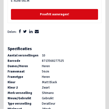
E-XLR8 54CM
Proefrit aanvragen!
Delen:
Specificaties
Aantal versnellingen
10
Barcode
8713568277525
Dames/Heren
Heren
Framemaat
54cm
Frametype
Heren
Kleur
Matt Black
Kleur 2
Zwart
Merk versnelling
Shimano
Nieuw/Gebruikt
Gebruikt
Type versnelling
Derailleur
Wielmaat
28inch