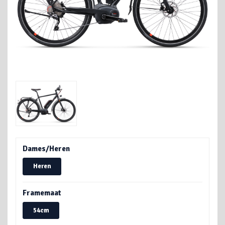
Dames/Heren
Heren
Framemaat
54cm