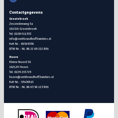
Contactgegevens
Grootebroek
Zesstedenweg 5a
1613JA Grootebroek
Tel: 0228-511333
info@smitbrandhoff2wielers.nl
KvK Nr. : 81919336
BTW Nr. : NL 86 22 69 222 B01
Hoorn
Kleine Noord 56
1621JH Hoorn
Tel: 0229-215729
hoorn@smitbrandhoff2wielers.nl
KvK Nr. : 93430515
BTW Nr. : NL 86 63 96 123 B01