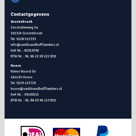
Contactgegevens
Grootebroek
Zesstedenweg 5a
1613JA Grootebroek
Tel: 0228-511333
info@smitbrandhoff2wielers.nl
KvK Nr. : 81919336
BTW Nr. : NL 86 22 69 222 B01
Hoorn
Kleine Noord 56
1621JH Hoorn
Tel: 0229-215729
hoorn@smitbrandhoff2wielers.nl
KvK Nr. : 93430515
BTW Nr. : NL 86 63 96 123 B01