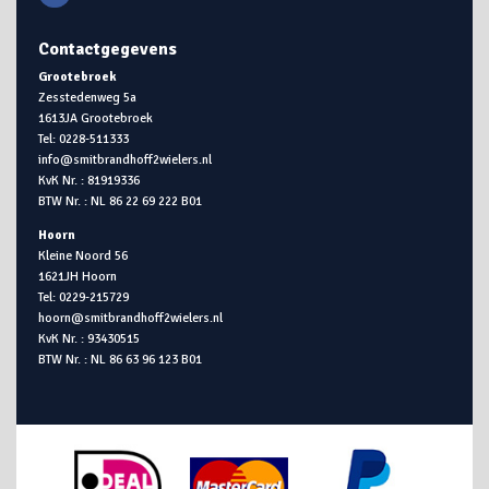
Contactgegevens
Grootebroek
Zesstedenweg 5a
1613JA Grootebroek
Tel: 0228-511333
info@smitbrandhoff2wielers.nl
KvK Nr. : 81919336
BTW Nr. : NL 86 22 69 222 B01
Hoorn
Kleine Noord 56
1621JH Hoorn
Tel: 0229-215729
hoorn@smitbrandhoff2wielers.nl
KvK Nr. : 93430515
BTW Nr. : NL 86 63 96 123 B01