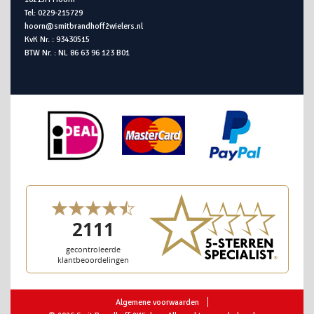
Tel: 0229-215729
hoorn@smitbrandhoff2wielers.nl
KvK Nr. : 93430515
BTW Nr. : NL 86 63 96 123 B01
Algemene voorwaarden