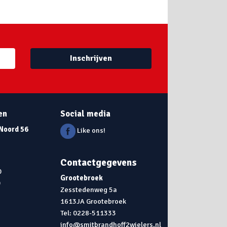
Inschrijven
en
Social media
 Noord 56
Like ons!
Contactgegevens
0
Grootebroek
0
Zesstedenweg 5a
1613JA Grootebroek
0
Tel: 0228-511333
info@smitbrandhoff2wielers.nl