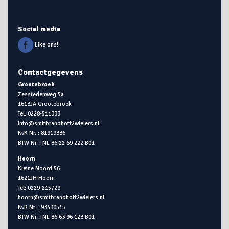
Social media
Like ons!
Contactgegevens
Grootebroek
Zesstedenweg 5a
1613JA Grootebroek
Tel: 0228-511333
info@smitbrandhoff2wielers.nl
KvK Nr. : 81919336
BTW Nr. : NL 86 22 69 222 B01
Hoorn
Kleine Noord 56
1621JH Hoorn
Tel: 0229-215729
hoorn@smitbrandhoff2wielers.nl
KvK Nr. : 93430515
BTW Nr. : NL 86 63 96 123 B01