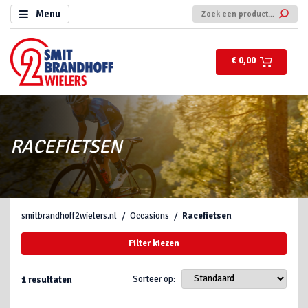
Menu
€ 0,00
RACEFIETSEN
smitbrandhoff2wielers.nl
Occasions
Racefietsen
Filter kiezen
Sorteer op:
1
resultaten