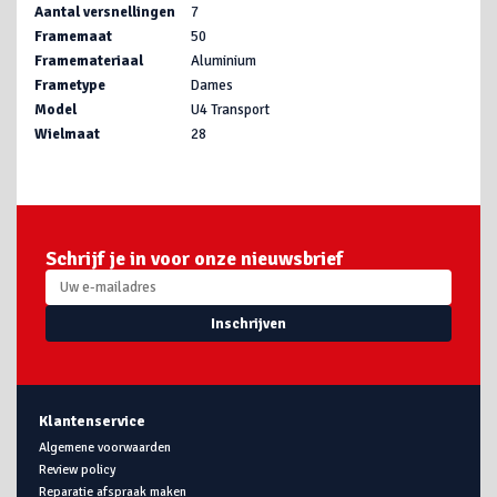
Aantal versnellingen
7
Framemaat
50
Framemateriaal
Aluminium
Frametype
Dames
Model
U4 Transport
Wielmaat
28
Schrijf je in voor onze nieuwsbrief
Inschrijven
Klantenservice
Algemene voorwaarden
Review policy
Reparatie afspraak maken