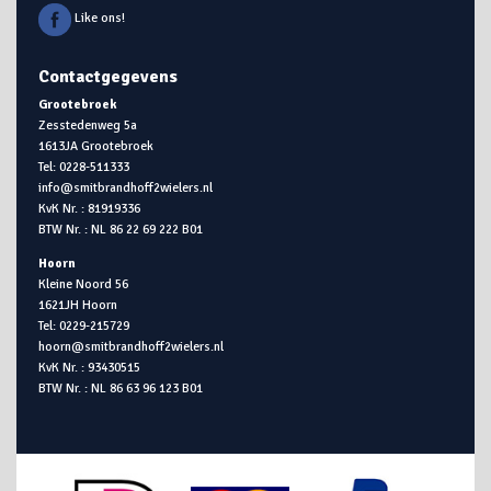
Like ons!
Contactgegevens
Grootebroek
Zesstedenweg 5a
1613JA Grootebroek
Tel: 0228-511333
info@smitbrandhoff2wielers.nl
KvK Nr. : 81919336
BTW Nr. : NL 86 22 69 222 B01
Hoorn
Kleine Noord 56
1621JH Hoorn
Tel: 0229-215729
hoorn@smitbrandhoff2wielers.nl
KvK Nr. : 93430515
BTW Nr. : NL 86 63 96 123 B01