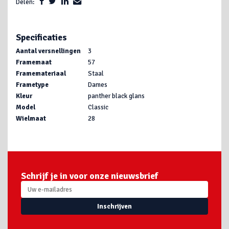
Delen:
Specificaties
Aantal versnellingen
3
Framemaat
57
Framemateriaal
Staal
Frametype
Dames
Kleur
panther black glans
Model
Classic
Wielmaat
28
Schrijf je in voor onze nieuwsbrief
Inschrijven