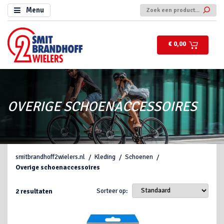
Menu
€ 0,00
OVERIGE SCHOENACCESSOIRES
smitbrandhoff2wielers.nl
Kleding
Schoenen
Overige schoenaccessoires
Sorteer op:
2
resultaten