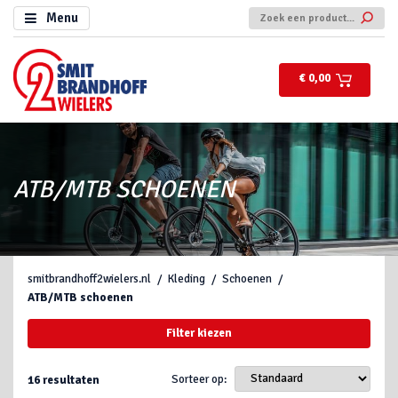
Menu
€ 0,00
ATB/MTB SCHOENEN
smitbrandhoff2wielers.nl
Kleding
Schoenen
ATB/MTB schoenen
Filter kiezen
Sorteer op:
16
resultaten