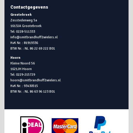
Contactgegevens
Grootebroek
Zesstedenweg 5a
1613JA Grootebroek
Tel: 0228-511333
info@smitbrandhoff2wielers.nl
KvK Nr. : 81919336
BTW Nr. : NL 86 22 69 222 B01
Hoorn
Kleine Noord 56
1621JH Hoorn
Tel: 0229-215729
hoorn@smitbrandhoff2wielers.nl
KvK Nr. : 93430515
BTW Nr. : NL 86 63 96 123 B01