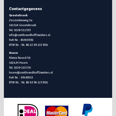
Contactgegevens
Grootebroek
Zesstedenweg 5a
1613JA Grootebroek
Tel: 0228-511333
info@smitbrandhoff2wielers.nl
KvK Nr. : 81919336
BTW Nr. : NL 86 22 69 222 B01
Hoorn
Kleine Noord 56
1621JH Hoorn
Tel: 0229-215729
hoorn@smitbrandhoff2wielers.nl
KvK Nr. : 93430515
BTW Nr. : NL 86 63 96 123 B01