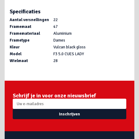
Specificaties
Aantal versnellingen
22
Framemaat
47
Framemateriaal
Aluminium
Frametype
Dames
Kleur
Vulcan black gloss
Model
F3 5.0 CUES LADY
Wielmaat
28
Schrijf je in voor onze nieuwsbrief
Inschrijven