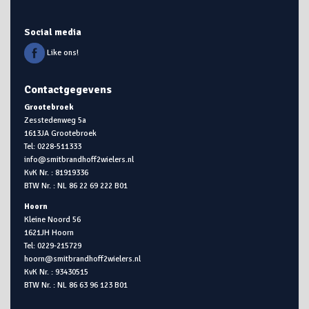
Social media
Like ons!
Contactgegevens
Grootebroek
Zesstedenweg 5a
1613JA Grootebroek
Tel: 0228-511333
info@smitbrandhoff2wielers.nl
KvK Nr. : 81919336
BTW Nr. : NL 86 22 69 222 B01
Hoorn
Kleine Noord 56
1621JH Hoorn
Tel: 0229-215729
hoorn@smitbrandhoff2wielers.nl
KvK Nr. : 93430515
BTW Nr. : NL 86 63 96 123 B01