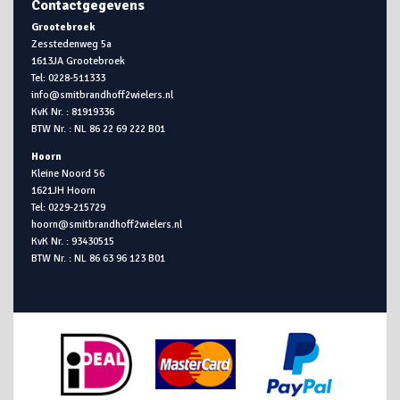
Contactgegevens
Grootebroek
Zesstedenweg 5a
1613JA Grootebroek
Tel: 0228-511333
info@smitbrandhoff2wielers.nl
KvK Nr. : 81919336
BTW Nr. : NL 86 22 69 222 B01
Hoorn
Kleine Noord 56
1621JH Hoorn
Tel: 0229-215729
hoorn@smitbrandhoff2wielers.nl
KvK Nr. : 93430515
BTW Nr. : NL 86 63 96 123 B01