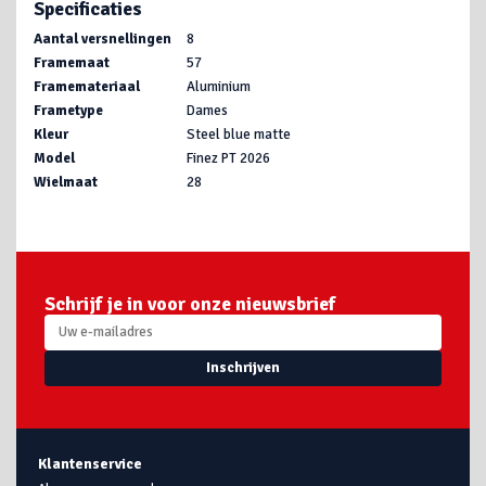
Specificaties
Aantal versnellingen
8
Framemaat
57
Framemateriaal
Aluminium
Frametype
Dames
Kleur
Steel blue matte
Model
Finez PT 2026
Wielmaat
28
Schrijf je in voor onze nieuwsbrief
Inschrijven
Klantenservice