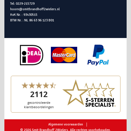
Tel: 0229-215729
hoorn@smitbrandhoff2wielers.nl
KvK Nr. : 93430515
BTW Nr. : NL 86 63 96 123 B01
Algemene voorwaarden
© 2026 Smit Brandhoff 2Wielers. Alle rechten voorbehouden.