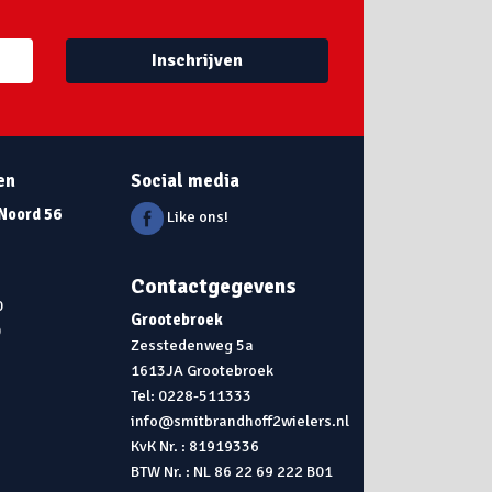
Inschrijven
en
Social media
 Noord 56
Like ons!
Contactgegevens
0
Grootebroek
0
Zesstedenweg 5a
1613JA Grootebroek
0
Tel: 0228-511333
info@smitbrandhoff2wielers.nl
KvK Nr. : 81919336
BTW Nr. : NL 86 22 69 222 B01