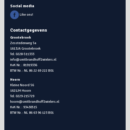
Social media
Like ons!
Contactgegevens
Grootebroek
Zesstedenweg 5a
1613JA Grootebroek
Tel: 0228-511333
info@smitbrandhoff2wielers.nl
KvK Nr. : 81919336
BTW Nr. : NL 86 22 69 222 B01
Hoorn
Kleine Noord 56
1621JH Hoorn
Tel: 0229-215729
hoorn@smitbrandhoff2wielers.nl
KvK Nr. : 93430515
BTW Nr. : NL 86 63 96 123 B01