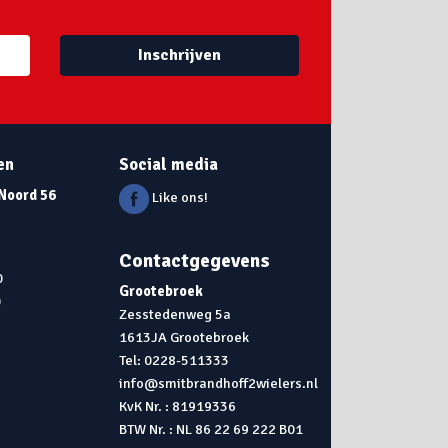
Inschrijven
en
Social media
 Noord 56
Like ons!
Contactgegevens
0
Grootebroek
0
Zesstedenweg 5a
1613JA Grootebroek
0
Tel: 0228-511333
info@smitbrandhoff2wielers.nl
KvK Nr. : 81919336
BTW Nr. : NL 86 22 69 222 B01