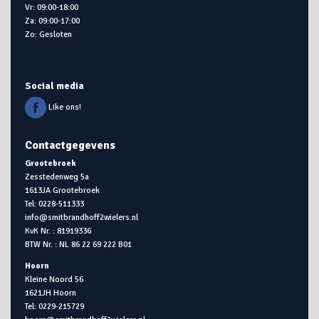
Vr: 09:00-18:00
Za: 09:00-17:00
Zo: Gesloten
Social media
Like ons!
Contactgegevens
Grootebroek
Zesstedenweg 5a
1613JA Grootebroek
Tel: 0228-511333
info@smitbrandhoff2wielers.nl
KvK Nr. : 81919336
BTW Nr. : NL 86 22 69 222 B01
Hoorn
Kleine Noord 56
1621JH Hoorn
Tel: 0229-215729