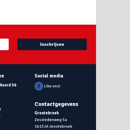
Inschrijven
en
Social media
 Noord 56
Like ons!
Contactgegevens
0
Grootebroek
0
Zesstedenweg 5a
1613JA Grootebroek
0