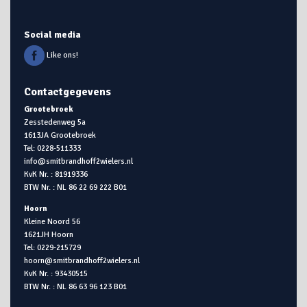
Social media
Like ons!
Contactgegevens
Grootebroek
Zesstedenweg 5a
1613JA Grootebroek
Tel: 0228-511333
info@smitbrandhoff2wielers.nl
KvK Nr. : 81919336
BTW Nr. : NL 86 22 69 222 B01
Hoorn
Kleine Noord 56
1621JH Hoorn
Tel: 0229-215729
hoorn@smitbrandhoff2wielers.nl
KvK Nr. : 93430515
BTW Nr. : NL 86 63 96 123 B01