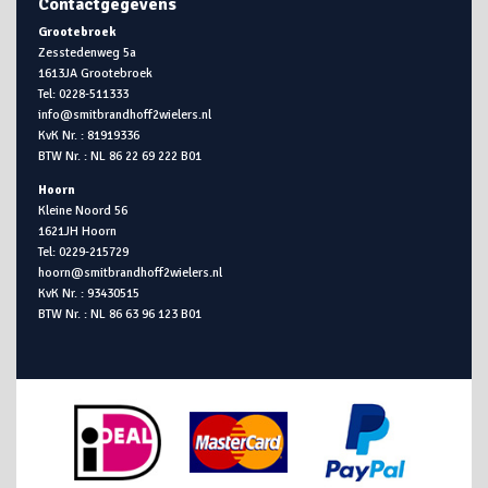
Contactgegevens
Grootebroek
Zesstedenweg 5a
1613JA Grootebroek
Tel: 0228-511333
info@smitbrandhoff2wielers.nl
KvK Nr. : 81919336
BTW Nr. : NL 86 22 69 222 B01
Hoorn
Kleine Noord 56
1621JH Hoorn
Tel: 0229-215729
hoorn@smitbrandhoff2wielers.nl
KvK Nr. : 93430515
BTW Nr. : NL 86 63 96 123 B01