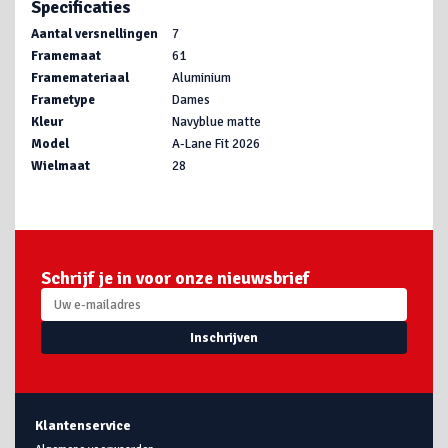
Specificaties
Aantal versnellingen
7
Framemaat
61
Framemateriaal
Aluminium
Frametype
Dames
Kleur
Navyblue matte
Model
A-Lane Fit 2026
Wielmaat
28
Schrijf je in voor onze nieuwsbrief
Inschrijven
Klantenservice