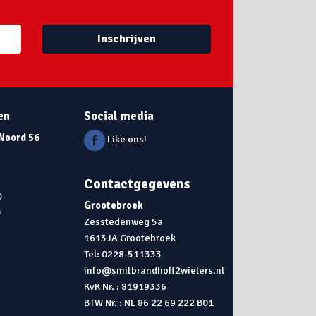
Inschrijven
en
Social media
 Noord 56
Like ons!
Contactgegevens
0
Grootebroek
0
Zesstedenweg 5a
1613JA Grootebroek
0
Tel: 0228-511333
info@smitbrandhoff2wielers.nl
KvK Nr. : 81919336
BTW Nr. : NL 86 22 69 222 B01