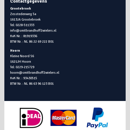
Contactgegevens
Grootebroek
Zesstedenweg 5a
1613JA Grootebroek
Tel: 0228-511333
info@smitbrandhoff2wielers.nl
KvK Nr. : 81919336
BTW Nr. : NL 86 22 69 222 B01
Hoorn
Kleine Noord 56
1621JH Hoorn
Tel: 0229-215729
hoorn@smitbrandhoff2wielers.nl
KvK Nr. : 93430515
BTW Nr. : NL 86 63 96 123 B01