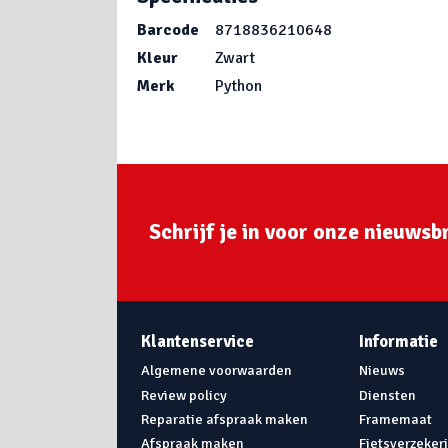
Barcode
8718836210648
Kleur
Zwart
Merk
Python
Schrijf je in voor onze nieuwsbr
Klantenservice
Informatie
Algemene voorwaarden
Nieuws
Review policy
Diensten
Reparatie afspraak maken
Framemaat
Afspraak maken
Fietsverzeker