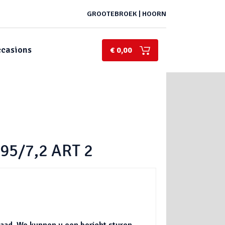
GROOTEBROEK | HOORN
casions
€ 0,00
5/7,2 ART 2
rraad. We kunnen u een bericht sturen