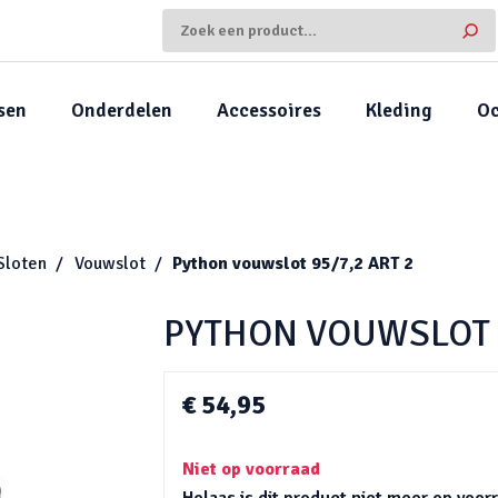
sen
Onderdelen
Accessoires
Kleding
Oc
Sloten
Vouwslot
Python vouwslot 95/7,2 ART 2
PYTHON VOUWSLOT 9
€ 54,95
Niet op voorraad
Helaas is dit product niet meer op voo