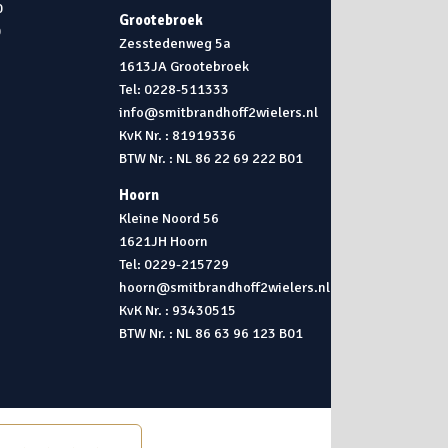
0
Grootebroek
0
Zesstedenweg 5a
1613JA Grootebroek
0
Tel: 0228-511333
info@smitbrandhoff2wielers.nl
KvK Nr. : 81919336
BTW Nr. : NL 86 22 69 222 B01
Hoorn
Kleine Noord 56
1621JH Hoorn
Tel: 0229-215729
hoorn@smitbrandhoff2wielers.nl
KvK Nr. : 93430515
BTW Nr. : NL 86 63 96 123 B01