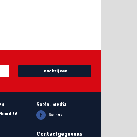
Inschrijven
en
Social media
 Noord 56
Like ons!
Contactgegevens