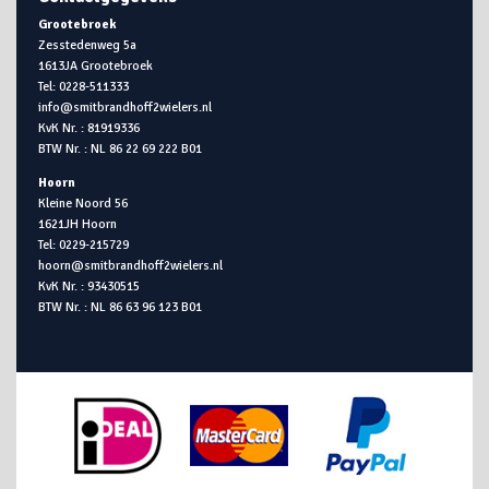
Grootebroek
Zesstedenweg 5a
1613JA Grootebroek
Tel: 0228-511333
info@smitbrandhoff2wielers.nl
KvK Nr. : 81919336
BTW Nr. : NL 86 22 69 222 B01
Hoorn
Kleine Noord 56
1621JH Hoorn
Tel: 0229-215729
hoorn@smitbrandhoff2wielers.nl
KvK Nr. : 93430515
BTW Nr. : NL 86 63 96 123 B01