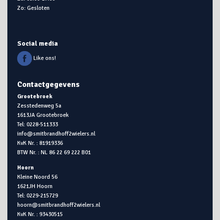
Zo: Gesloten
Social media
Like ons!
Contactgegevens
Grootebroek
Zesstedenweg 5a
1613JA Grootebroek
Tel: 0228-511333
info@smitbrandhoff2wielers.nl
KvK Nr. : 81919336
BTW Nr. : NL 86 22 69 222 B01
Hoorn
Kleine Noord 56
1621JH Hoorn
Tel: 0229-215729
hoorn@smitbrandhoff2wielers.nl
KvK Nr. : 93430515