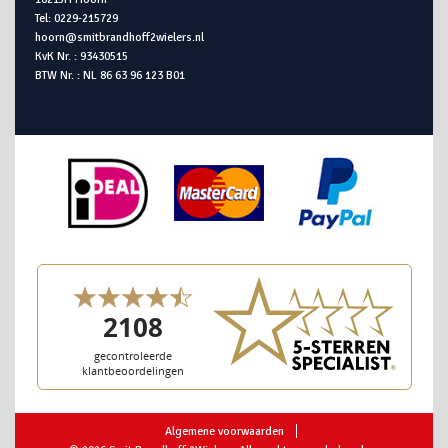
Tel: 0229-215729
hoorn@smitbrandhoff2wielers.nl
KvK Nr. : 93430515
BTW Nr. : NL 86 63 96 123 B01
Algemene voorwaarden