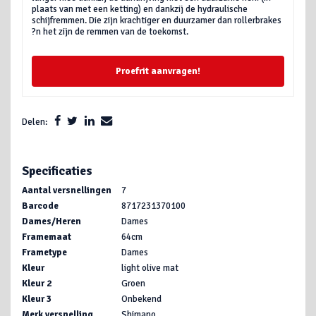
plaats van met een ketting) en dankzij de hydraulische
schijfremmen. Die zijn krachtiger en duurzamer dan rollerbrakes
?n het zijn de remmen van de toekomst.
Proefrit aanvragen!
Delen:
Specificaties
Aantal versnellingen
7
Barcode
8717231370100
Dames/Heren
Dames
Framemaat
64cm
Frametype
Dames
Kleur
light olive mat
Kleur 2
Groen
Kleur 3
Onbekend
Merk versnelling
Shimano