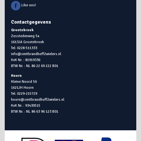
Like ons!
Contactgegevens
Grootebroek
Zesstedenweg 5a
1613JA Grootebroek
Tel: 0228-511333
info@smitbrandhoff2wielers.nl
KvK Nr. : 81919336
BTW Nr. : NL 86 22 69 222 B01
Hoorn
Kleine Noord 56
1621JH Hoorn
Tel: 0229-215729
hoorn@smitbrandhoff2wielers.nl
KvK Nr. : 93430515
BTW Nr. : NL 86 63 96 123 B01