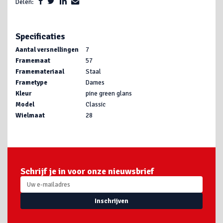
Delen:
Specificaties
Aantal versnellingen
7
Framemaat
57
Framemateriaal
Staal
Frametype
Dames
Kleur
pine green glans
Model
Classic
Wielmaat
28
Schrijf je in voor onze nieuwsbrief
Inschrijven